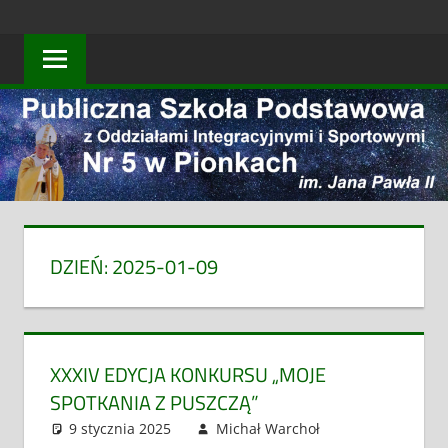
Skip
PUBLICZNA
to
content
SZKOŁA
PODSTAWOWA
Z
ODDZIAŁAMI
INTEGRACYJNYM
DZIEŃ:
2025-01-09
I
SPORTOWYMI
XXXIV EDYCJA KONKURSU „MOJE
NR
SPOTKANIA Z PUSZCZĄ”
5
9 stycznia 2025
Michał Warchoł