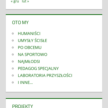
« gru
lut »
OTO MY
HUMANIŚCI
UMYSŁY ŚCISŁE
PO OBCEMU
NA SPORTOWO
NAJMŁODSI
PEDAGOG SPECJALNY
LABORATORIA PRZYSZŁOŚCI
I INNE…
PROJEKTY